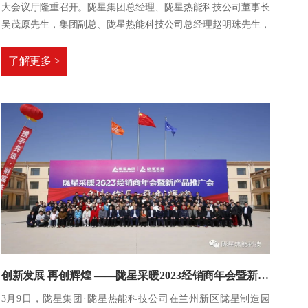
大会议厅隆重召开。陇星集团总经理、陇星热能科技公司董事长
吴茂原先生，集团副总、陇星热能科技公司总经理赵明珠先生，
集团副总吴茂珑先生，集团副总黄岩先生等领导，以及集团财务
部、热能工厂领导及部门负责人出席了此次会议。
了解更多 >
创新发展 再创辉煌 ——陇星采暖2023经销商年会暨新产品推广会成功召开！
3月9日，陇星集团·陇星热能科技公司在兰州新区陇星制造园