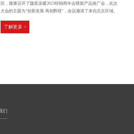
区，隆重召开了陇星采暖2023经销商年会暨新产品推广会，此次
大会的主题为“创新发展 再创辉煌”，会议邀请了来自北京区域、
西安区域、兰州区域、西北区域等全国各地的陇星采暖经销商朋
友及优秀工程商参加。
了解更多 >
我们