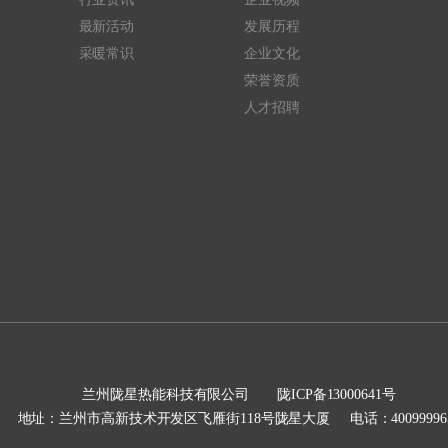
最新活动
发展历程
采暖常识
企业文化
荣誉资质
人才招聘
兰州陇星热能科技有限公司
陇ICP备13000641号
地址：兰州市高新技术开发区飞雁街118号陇星大厦
电话：40099996