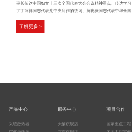
事长传达中国妇女十三次全国代表大会会议精神重点、传达学习
了丁薛祥同志代表党中央所作的致词、黄晓薇同志代表中华全国
妇女联合会第十二届执行委员会所作的工作报告。
了解更多 >
产品中心
服务中心
项目合作
采暖散热器
天猫旗舰店
国家重点工程
空气源热泵
京东旗舰店
各地工程实例