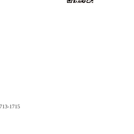
-1715