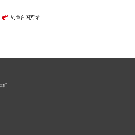
钓鱼台国宾馆
我们