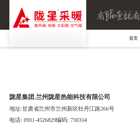
首页
陇星集团.兰州陇星热能科技有限公司
地址:甘肃省兰州市兰州新区牡丹江路266号
电话: 0931-4526829编码: 730314