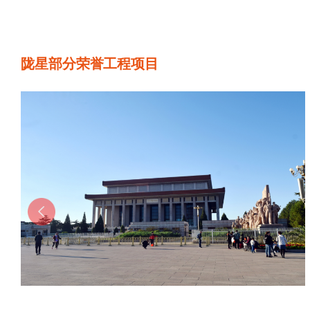
陇星部分荣誉工程项目